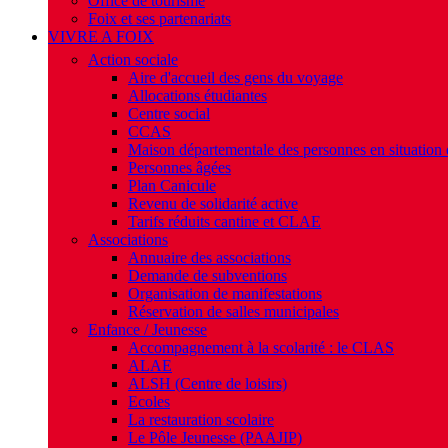
Office de tourisme
Foix et ses partenariats
VIVRE A FOIX
Action sociale
Aire d'accueil des gens du voyage
Allocations étudiantes
Centre social
CCAS
Maison départementale des personnes en situation
Personnes âgées
Plan Canicule
Revenu de solidarité active
Tarifs réduits cantine et CLAE
Associations
Annuaire des associations
Demande de subventions
Organisation de manifestations
Réservation de salles municipales
Enfance / Jeunesse
Accompagnement à la scolarité : le CLAS
ALAE
ALSH (Centre de loisirs)
Ecoles
La restauration scolaire
Le Pôle Jeunesse (PAAJIP)