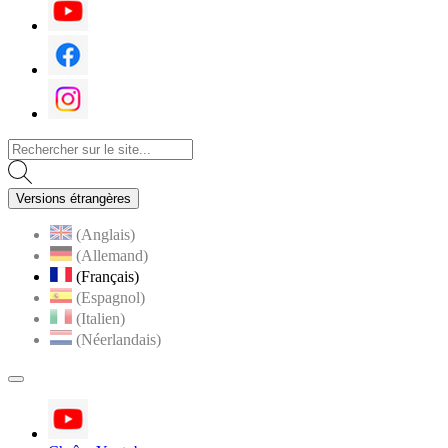
Youtube
Facebook
Instagram
Versions étrangères
(Anglais)
(Allemand)
(Français)
(Espagnol)
(Italien)
(Néerlandais)
MENU
PRINCIPAL