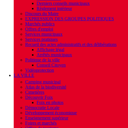
Derniers conseils municipaux
Règlement intérieur
Discours du Maire
EXPRESSION DES GROUPES POLITIQUES
Marchés publics
Offres d'emploi
Services municipaux
Services pratiques
Recueil des actes administratifs et des délibérations
Affichage légal
Arrêtés municipaux
Politique de la ville
Conseil Citoyen
Vidéoprotection
LA VILLE
Camping municipal
Atlas de la biodiversité
Cimetières
Découvrir Foix
Foix en photos
Démocratie Locale
Développement économique
Enseignement supérieur
Foires et marchés