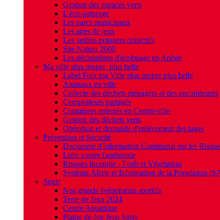
Gestion des espaces verts
L'éco-paturage
Les parcs municipaux
Les aires de jeux
Les jardins potagers collectifs
Site Natura 2000
Les déclarations d'écobuage en Ariège
Ma ville plus propre, plus belle
Label Foix ma Ville plus propre plus belle
Animaux en ville
Collecte des déchets ménagers et des encombrants
Composteurs partagés
Containers enterrés en Centre-ville
Gestion des déchets verts
Opération et demande d'enlèvement des tages
Prévention et Sécurité
Document d'Information Communal sur les Risqu
Lutte contre l'ambroisie
Risques Incendie - Forêt et Végétation
Système Alerte et Information de la Population (S
Sport
Nos grands événements sportifs
Terre de Jeux 2024
Centre Aquatique
Plaine de Jeu Jean Surre