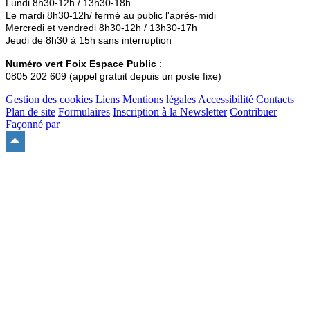
Lundi 8h30-12h / 13h30-18h
Le mardi 8h30-12h/ fermé au public l'après-midi
Mercredi et vendredi 8h30-12h / 13h30-17h
Jeudi de 8h30 à 15h sans interruption
Numéro vert Foix Espace Public
:
0805 202 609 (appel gratuit depuis un poste fixe)
Gestion des cookies
Liens
Mentions légales
Accessibilité
Contacts
Plan de site
Formulaires
Inscription à la Newsletter
Contribuer
Façonné par
Remonter
en
haut
du
site