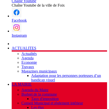
Chaîne Youtube
Chaîne Youtube de la ville de Foix
Facebook
Instagram
ACTUALITES
Actualités
Agenda
Economie
Travaux
Magazines municipaux
Adaptation pour les personnes porteuses d’un
handicap visuel
LA MAIRIE
Agenda du Maire
Budget de la commune
Taux d'imposition
Conseil Municipal et règlement intérieur
Les élus