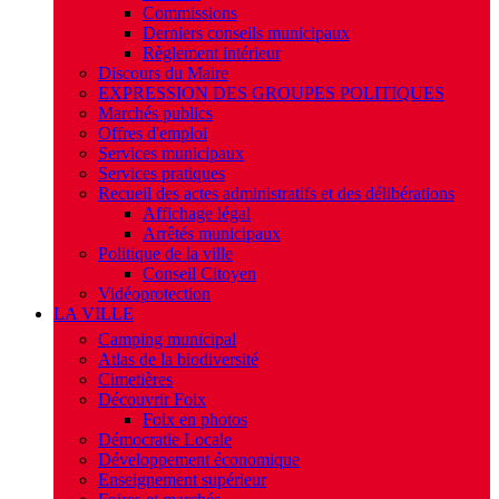
Commissions
Derniers conseils municipaux
Règlement intérieur
Discours du Maire
EXPRESSION DES GROUPES POLITIQUES
Marchés publics
Offres d'emploi
Services municipaux
Services pratiques
Recueil des actes administratifs et des délibérations
Affichage légal
Arrêtés municipaux
Politique de la ville
Conseil Citoyen
Vidéoprotection
LA VILLE
Camping municipal
Atlas de la biodiversité
Cimetières
Découvrir Foix
Foix en photos
Démocratie Locale
Développement économique
Enseignement supérieur