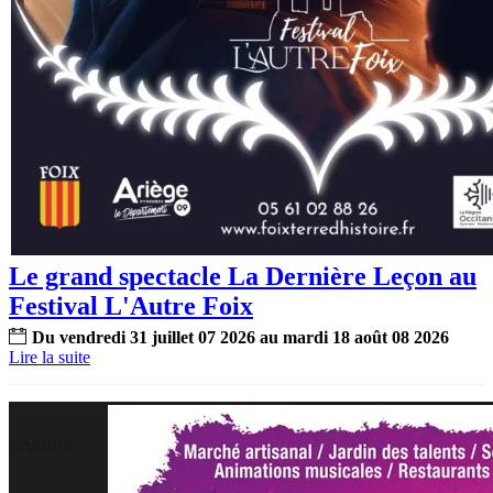
Le grand spectacle La Dernière Leçon au
Festival L'Autre Foix
Du
vendredi
31
juillet
07
2026
au
mardi
18
août
08
2026
Lire la suite