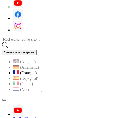
Youtube
Facebook
Instagram
Versions étrangères
(Anglais)
(Allemand)
(Français)
(Espagnol)
(Italien)
(Néerlandais)
MENU
PRINCIPAL