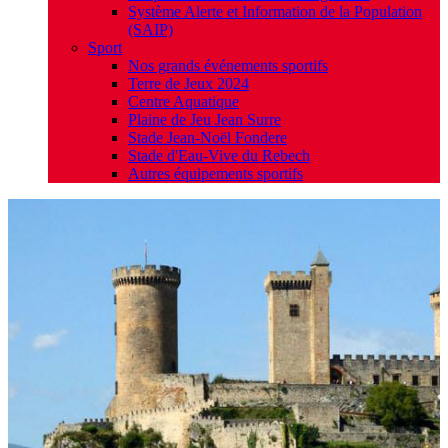
Système Alerte et Information de la Population
(SAIP)
Sport
Nos grands événements sportifs
Terre de Jeux 2024
Centre Aquatique
Plaine de Jeu Jean Surre
Stade Jean-Noël Fondere
Stade d'Eau-Vive du Rebech
Autres équipements sportifs