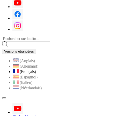
Youtube
Facebook
Instagram
Versions étrangères
(Anglais)
(Allemand)
(Français)
(Espagnol)
(Italien)
(Néerlandais)
MENU
PRINCIPAL