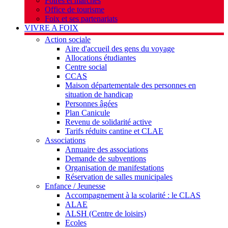
Foires et marchés
Office de tourisme
Foix et ses partenariats
VIVRE A FOIX
Action sociale
Aire d'accueil des gens du voyage
Allocations étudiantes
Centre social
CCAS
Maison départementale des personnes en
situation de handicap
Personnes âgées
Plan Canicule
Revenu de solidarité active
Tarifs réduits cantine et CLAE
Associations
Annuaire des associations
Demande de subventions
Organisation de manifestations
Réservation de salles municipales
Enfance / Jeunesse
Accompagnement à la scolarité : le CLAS
ALAE
ALSH (Centre de loisirs)
Ecoles