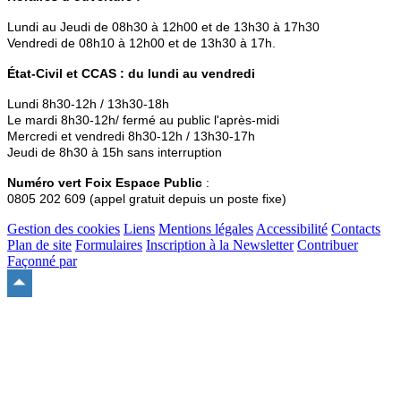
Lundi au Jeudi de 08h30 à 12h00 et de 13h30 à 17h30
Vendredi de 08h10 à 12h00 et de 13h30 à 17h.
État-Civil et CCAS : du lundi au vendredi
Lundi 8h30-12h / 13h30-18h
Le mardi 8h30-12h/ fermé au public l'après-midi
Mercredi et vendredi 8h30-12h / 13h30-17h
Jeudi de 8h30 à 15h sans interruption
Numéro vert Foix Espace Public
:
0805 202 609 (appel gratuit depuis un poste fixe)
Gestion des cookies
Liens
Mentions légales
Accessibilité
Contacts
Plan de site
Formulaires
Inscription à la Newsletter
Contribuer
Façonné par
Remonter
en
haut
du
site