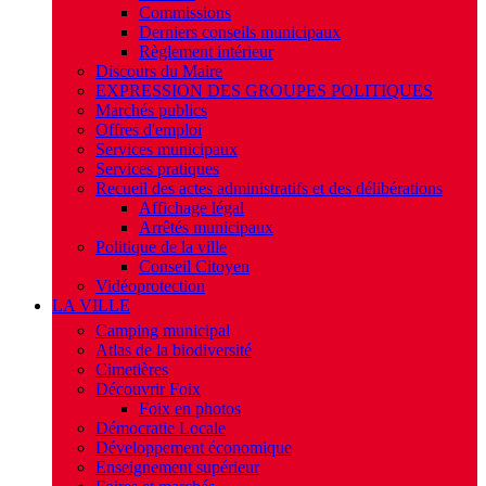
Commissions
Derniers conseils municipaux
Règlement intérieur
Discours du Maire
EXPRESSION DES GROUPES POLITIQUES
Marchés publics
Offres d'emploi
Services municipaux
Services pratiques
Recueil des actes administratifs et des délibérations
Affichage légal
Arrêtés municipaux
Politique de la ville
Conseil Citoyen
Vidéoprotection
LA VILLE
Camping municipal
Atlas de la biodiversité
Cimetières
Découvrir Foix
Foix en photos
Démocratie Locale
Développement économique
Enseignement supérieur