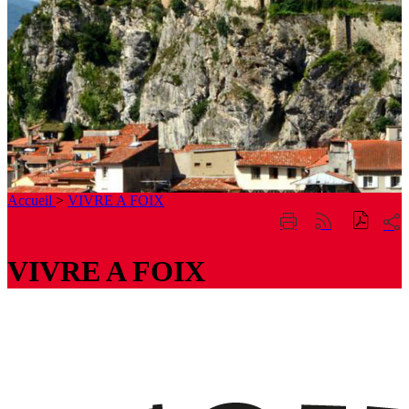
Accueil
>
VIVRE A FOIX
Part
Imprimer
Générer
sur
cette
le
les
page
flux
VIVRE A FOIX
rése
RSS
soci