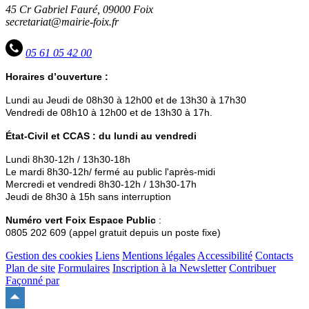
45 Cr Gabriel Fauré, 09000 Foix
secretariat@mairie-foix.fr
05 61 05 42 00
Horaires d’ouverture :
Lundi au Jeudi de 08h30 à 12h00 et de 13h30 à 17h30
Vendredi de 08h10 à 12h00 et de 13h30 à 17h.
État-Civil et CCAS : du lundi au vendredi
Lundi 8h30-12h / 13h30-18h
Le mardi 8h30-12h/ fermé au public l'après-midi
Mercredi et vendredi 8h30-12h / 13h30-17h
Jeudi de 8h30 à 15h sans interruption
Numéro vert Foix Espace Public
:
0805 202 609 (appel gratuit depuis un poste fixe)
Gestion des cookies
Liens
Mentions légales
Accessibilité
Contacts
Plan de site
Formulaires
Inscription à la Newsletter
Contribuer
Façonné par
Remonter
en