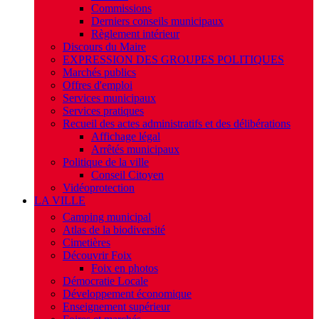
Commissions
Derniers conseils municipaux
Règlement intérieur
Discours du Maire
EXPRESSION DES GROUPES POLITIQUES
Marchés publics
Offres d'emploi
Services municipaux
Services pratiques
Recueil des actes administratifs et des délibérations
Affichage légal
Arrêtés municipaux
Politique de la ville
Conseil Citoyen
Vidéoprotection
LA VILLE
Camping municipal
Atlas de la biodiversité
Cimetières
Découvrir Foix
Foix en photos
Démocratie Locale
Développement économique
Enseignement supérieur