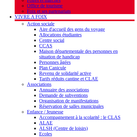
Foires et marchés
Office de tourisme
Foix et ses partenariats
VIVRE A FOIX
Action sociale
Aire d'accueil des gens du voyage
Allocations étudiantes
Centre social
CCAS
Maison départementale des personnes en
situation de handicap
Personnes âgées
Plan Canicule
Revenu de solidarité active
Tarifs réduits cantine et CLAE
Associations
Annuaire des associations
Demande de subventions
Organisation de manifestations
Réservation de salles municipales
Enfance / Jeunesse
Accompagnement à la scolarité : le CLAS
ALAE
ALSH (Centre de loisirs)
Ecoles