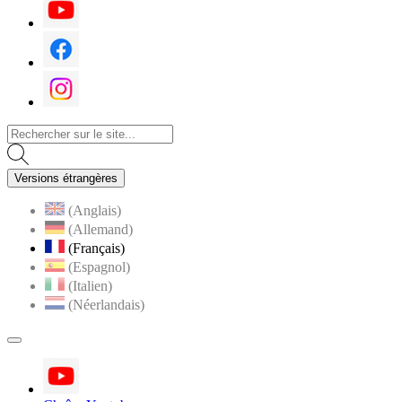
Youtube
Facebook
Instagram
Versions étrangères
(Anglais)
(Allemand)
(Français)
(Espagnol)
(Italien)
(Néerlandais)
MENU
PRINCIPAL