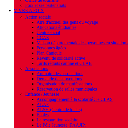
Office de tourisme
Foix et ses partenariats
VIVRE A FOIX
Action sociale
Aire d'accueil des gens du voyage
Allocations étudiantes
Centre social
CCAS
Maison départementale des personnes en situation
Personnes âgées
Plan Canicule
Revenu de solidarité active
Tarifs réduits cantine et CLAE
Associations
Annuaire des associations
Demande de subventions
Organisation de manifestations
Réservation de salles municipales
Enfance / Jeunesse
Accompagnement à la scolarité : le CLAS
ALAE
ALSH (Centre de loisirs)
Ecoles
La restauration scolaire
Le Pôle Jeunesse (PAAJIP)