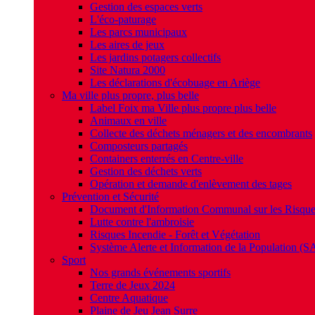
Gestion des espaces verts
L'éco-paturage
Les parcs municipaux
Les aires de jeux
Les jardins potagers collectifs
Site Natura 2000
Les déclarations d'écobuage en Ariège
Ma ville plus propre, plus belle
Label Foix ma Ville plus propre plus belle
Animaux en ville
Collecte des déchets ménagers et des encombrants
Composteurs partagés
Containers enterrés en Centre-ville
Gestion des déchets verts
Opération et demande d'enlèvement des tages
Prévention et Sécurité
Document d'Information Communal sur les Risqu
Lutte contre l'ambroisie
Risques Incendie - Forêt et Végétation
Système Alerte et Information de la Population (S
Sport
Nos grands événements sportifs
Terre de Jeux 2024
Centre Aquatique
Plaine de Jeu Jean Surre