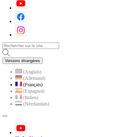
Youtube
Facebook
Instagram
Versions étrangères
(Anglais)
(Allemand)
(Français)
(Espagnol)
(Italien)
(Néerlandais)
MENU
PRINCIPAL