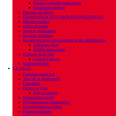
Derniers conseils municipaux
Règlement intérieur
Discours du Maire
EXPRESSION DES GROUPES POLITIQUES
Marchés publics
Offres d'emploi
Services municipaux
Services pratiques
Recueil des actes administratifs et des délibérations
Affichage légal
Arrêtés municipaux
Politique de la ville
Conseil Citoyen
Vidéoprotection
LA VILLE
Camping municipal
Atlas de la biodiversité
Cimetières
Découvrir Foix
Foix en photos
Démocratie Locale
Développement économique
Enseignement supérieur
Foires et marchés