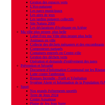
Gestion des espaces verts
L'éco-paturage
Les parcs municipaux
Les aires de jeux
Les jardins potagers collectifs
Site Natura 2000
Les déclarations d'écobuage en Ariège
Ma ville plus propre, plus belle
Label Foix ma Ville plus propre plus belle
Animaux en ville
Collecte des déchets ménagers et des encombrants
Composteurs partagés
Containers enterrés en Centre-ville
Gestion des déchets verts
Opération et demande d'enlèvement des tages
Prévention et Sécurité
Document d'Information Communal sur les Risqu
Lutte contre l'ambroisie
Risques Incendie - Forêt et Végétation
Système Alerte et Information de la Population (S
Sport
Nos grands événements sportifs
Terre de Jeux 2024
Centre Aquatique
Plaine de Jeu Jean Surre