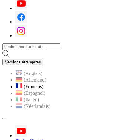
Youtube
Facebook
Instagram
Versions étrangères
(Anglais)
(Allemand)
(Français)
(Espagnol)
(Italien)
(Néerlandais)
MENU
PRINCIPAL