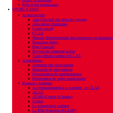
Office de tourisme
Foix et ses partenariats
VIVRE A FOIX
Action sociale
Aire d'accueil des gens du voyage
Allocations étudiantes
Centre social
CCAS
Maison départementale des personnes en situation
Personnes âgées
Plan Canicule
Revenu de solidarité active
Tarifs réduits cantine et CLAE
Associations
Annuaire des associations
Demande de subventions
Organisation de manifestations
Réservation de salles municipales
Enfance / Jeunesse
Accompagnement à la scolarité : le CLAS
ALAE
ALSH (Centre de loisirs)
Ecoles
La restauration scolaire
Le Pôle Jeunesse (PAAJIP)