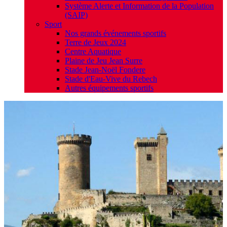
Système Alerte et Information de la Population
(SAIP)
Sport
Nos grands événements sportifs
Terre de Jeux 2024
Centre Aquatique
Plaine de Jeu Jean Surre
Stade Jean-Noël Fondere
Stade d'Eau-Vive du Rebech
Autres équipements sportifs