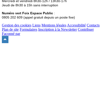
Mercredi et vendredi 8h30-12h / 13h30-17h
Jeudi de 8h30 à 15h sans interruption
Numéro vert Foix Espace Public
:
0805 202 609 (appel gratuit depuis un poste fixe)
Gestion des cookies
Liens
Mentions légales
Accessibilité
Contacts
Plan de site
Formulaires
Inscription à la Newsletter
Contribuer
Façonné par
Remonter
en
haut
du
site