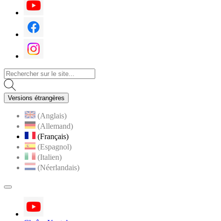
Youtube
Facebook
Instagram
Versions étrangères
(Anglais)
(Allemand)
(Français)
(Espagnol)
(Italien)
(Néerlandais)
MENU
PRINCIPAL