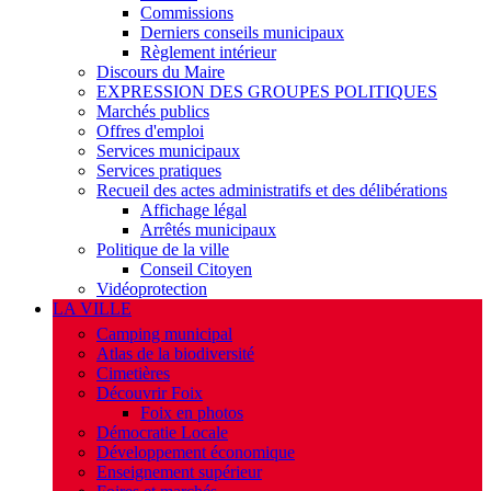
Commissions
Derniers conseils municipaux
Règlement intérieur
Discours du Maire
EXPRESSION DES GROUPES POLITIQUES
Marchés publics
Offres d'emploi
Services municipaux
Services pratiques
Recueil des actes administratifs et des délibérations
Affichage légal
Arrêtés municipaux
Politique de la ville
Conseil Citoyen
Vidéoprotection
LA VILLE
Camping municipal
Atlas de la biodiversité
Cimetières
Découvrir Foix
Foix en photos
Démocratie Locale
Développement économique
Enseignement supérieur