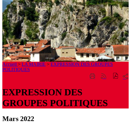
Accueil
>
LA MAIRIE
>
EXPRESSION DES GROUPES
POLITIQUES
Part
Imprimer
Générer
sur
cette
le
les
page
flux
EXPRESSION DES
rése
RSS
soci
GROUPES POLITIQUES
Mars 2022