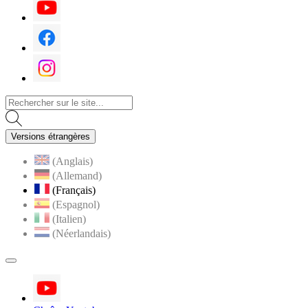
Youtube
Facebook
Instagram
Versions étrangères
(Anglais)
(Allemand)
(Français)
(Espagnol)
(Italien)
(Néerlandais)
MENU
PRINCIPAL