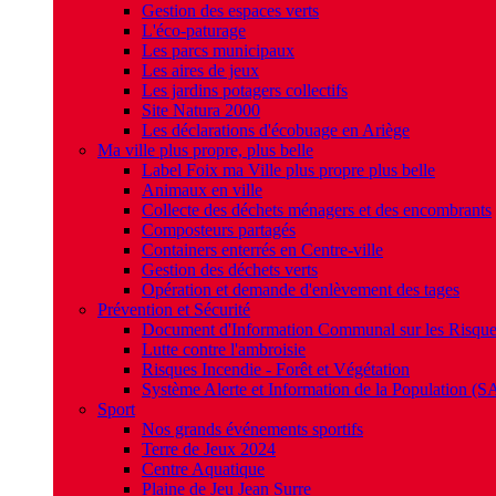
Gestion des espaces verts
L'éco-paturage
Les parcs municipaux
Les aires de jeux
Les jardins potagers collectifs
Site Natura 2000
Les déclarations d'écobuage en Ariège
Ma ville plus propre, plus belle
Label Foix ma Ville plus propre plus belle
Animaux en ville
Collecte des déchets ménagers et des encombrants
Composteurs partagés
Containers enterrés en Centre-ville
Gestion des déchets verts
Opération et demande d'enlèvement des tages
Prévention et Sécurité
Document d'Information Communal sur les Risqu
Lutte contre l'ambroisie
Risques Incendie - Forêt et Végétation
Système Alerte et Information de la Population (S
Sport
Nos grands événements sportifs
Terre de Jeux 2024
Centre Aquatique
Plaine de Jeu Jean Surre