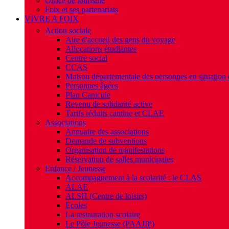
Office de tourisme
Foix et ses partenariats
VIVRE A FOIX
Action sociale
Aire d'accueil des gens du voyage
Allocations étudiantes
Centre social
CCAS
Maison départementale des personnes en situation
Personnes âgées
Plan Canicule
Revenu de solidarité active
Tarifs réduits cantine et CLAE
Associations
Annuaire des associations
Demande de subventions
Organisation de manifestations
Réservation de salles municipales
Enfance / Jeunesse
Accompagnement à la scolarité : le CLAS
ALAE
ALSH (Centre de loisirs)
Ecoles
La restauration scolaire
Le Pôle Jeunesse (PAAJIP)