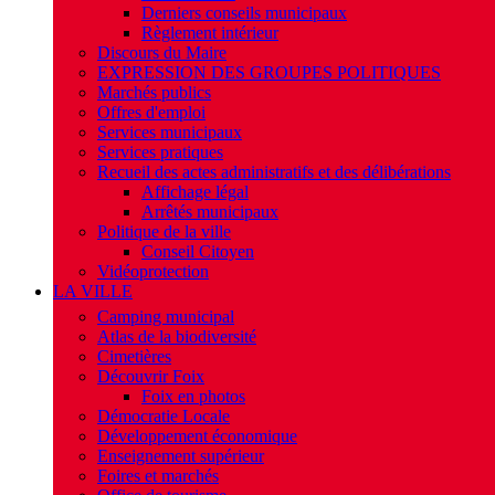
Derniers conseils municipaux
Règlement intérieur
Discours du Maire
EXPRESSION DES GROUPES POLITIQUES
Marchés publics
Offres d'emploi
Services municipaux
Services pratiques
Recueil des actes administratifs et des délibérations
Affichage légal
Arrêtés municipaux
Politique de la ville
Conseil Citoyen
Vidéoprotection
LA VILLE
Camping municipal
Atlas de la biodiversité
Cimetières
Découvrir Foix
Foix en photos
Démocratie Locale
Développement économique
Enseignement supérieur
Foires et marchés